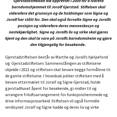
Gjerstadstiftelsen ble opprettet i 2009 for å ivareta
barndomshjemmet til Joralf Gjerstad. Stiftelsen skal
videreføre det grunnsyn og de holdninger som Signe og
Joralf har stått for. Den skal også forvalte Signe og Joralfs
posisjon og videreføre deres menneskesyn og
nestekjærlighet. Signe og Joralfs liv og virke skal gjøres
kjent og den skal ta vare på Joralfs barndomsheim og gjøre
den tilgjengelig for besøkende.
Gjerstadstiftelsen består av Marthe og Joralfs hjelpefond
og Gjerstadstiftelsen. Sammenslåingen av stiftelsene
skjedde i 2021 og stiftelsen skal bevare begge formålene til
de gamle stiftelsene. I hovedsak jobber stiftelsen med å
bevare ettermælet til Joralf og Signe Gjerstad, holde
gjerstadhuset åpent for besøkende, gi midler til og
arrangere friluftsarrangement for funksjonshemmede og
drive informasjonsarbeid. Stiftelsen vil også formidle
verdisynet Joralf og Signe hadde og deres liv og virke