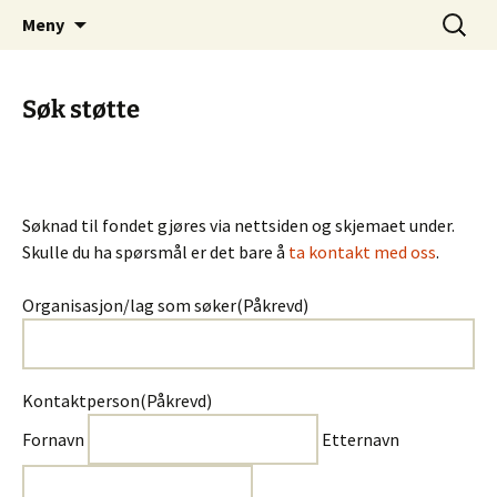
Hopp
Søk
Gjerstadstiftelsen
Meny
til
etter:
innhold
Søk støtte
Søknad til fondet gjøres via nettsiden og skjemaet under.
Skulle du ha spørsmål er det bare å
ta kontakt med oss
.
Organisasjon/lag som søker
(Påkrevd)
Kontaktperson
(Påkrevd)
Fornavn
Etternavn